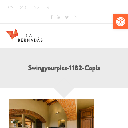
CAT
CAST
ENGL
FR
Abr
Swingyourpics-1182-Copia