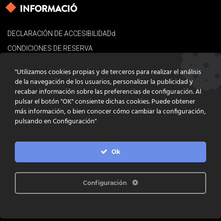
INFORMACIÓ
DECLARACIÓN DE ACCESIBILIDADd
CONDICIONES DE RESERVA
AVISO LEGAL
"Utilizamos cookies propias y de terceros para realizar el análisis
POLÍTICA DE COOKIES
de la navegación de los usuarios, personalizar la publicidad y
recabar información sobre las preferencias de configuración. Al
CONTACTO
pulsar el botón "OK" consiente dichas cookies. Puede obtener
más información, o bien conocer cómo cambiar la configuración,
pulsando en Configuración"
Ok
DISSENY
GRATSTUDIO.COM
PROGRAMACIÓ
INFOACTIVA'T
IL·LUSTRACIONS
CLARA NIUBÒ
Configuración