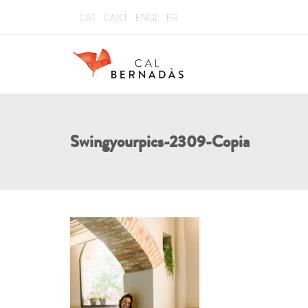
CAT
CAST
ENGL
FR
Swingyourpics-2309-Copia