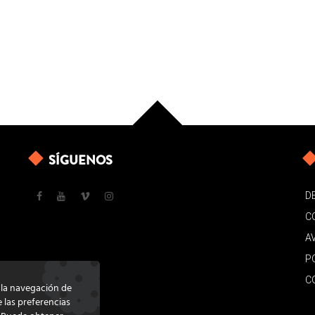
SÍGUENOS
D
C
A
P
C
e la navegación de
e las preferencias