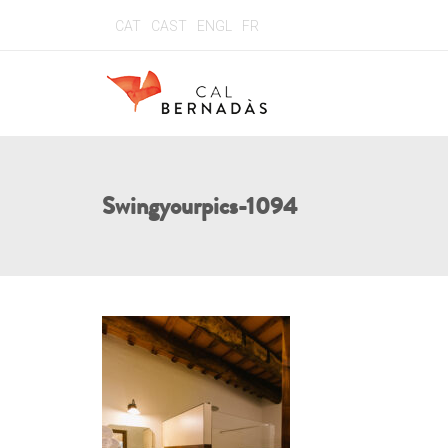
CAT
CAST
ENGL
FR
Swingyourpics-1094