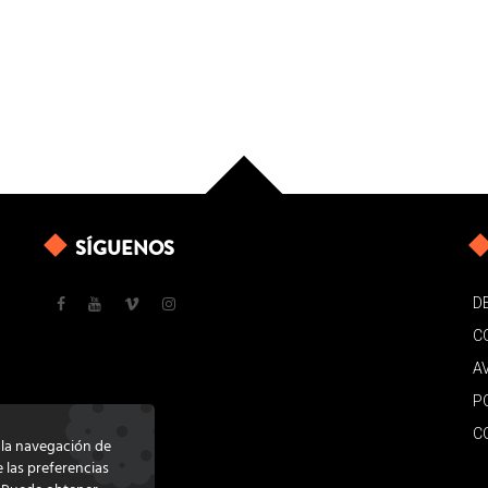
SÍGUENOS
D
C
A
P
C
e la navegación de
e las preferencias