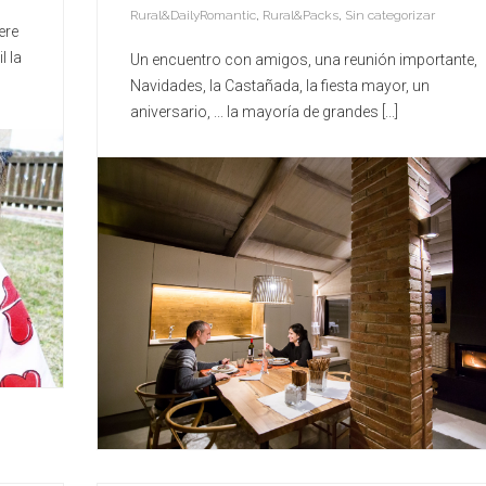
Rural&DailyRomantic
,
Rural&Packs
,
Sin categorizar
ere
l la
Un encuentro con amigos, una reunión importante,
Navidades, la Castañada, la fiesta mayor, un
aniversario, ... la mayoría de grandes [...]