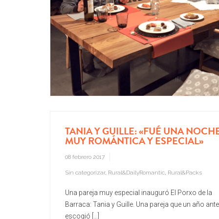
TANIA Y GUILLE: «FUÉ UNA NOCH
MUY ROMÁNTICA Y ESPECIAL»
08 febrero 2017
Sin categorizar
,
Rural&DailyRomantic
,
Rural&Packs
Una pareja muy especial inauguró El Porxo de la
Barraca: Tania y Guille. Una pareja que un año ant
escogió [...]