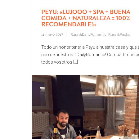
PEYU: «LUJOOO + SPA + BUENA
COMIDA + NATURALEZA = 100%
RECOMENDABLE!»
11 mayo 2017
Rural&DailyRomantic
,
Rural&Packs
Todo un honor tener a Peyu a nuestra casa y que 
uno de nuestros #DailyRomantic! Compartimos c
todos vosotros [...]