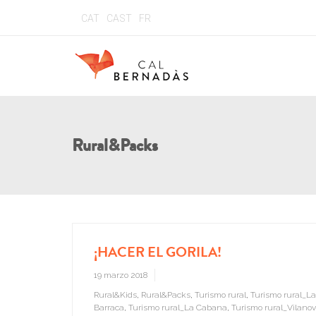
CAT
CAST
FR
Rural&Packs
¡HACER EL GORILA!
19 marzo 2018
Rural&Kids
,
Rural&Packs
,
Turismo rural
,
Turismo rural_La
Barraca
,
Turismo rural_La Cabana
,
Turismo rural_Vilano