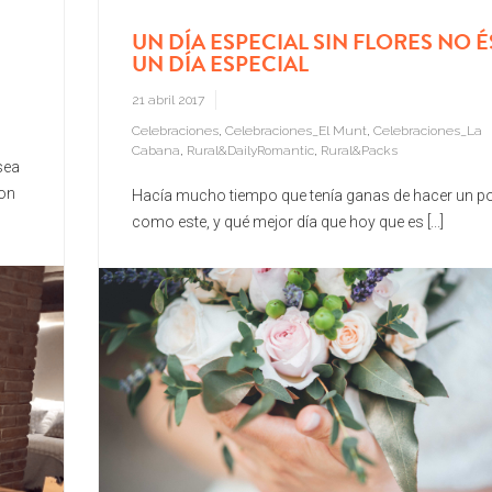
UN DÍA ESPECIAL SIN FLORES NO É
UN DÍA ESPECIAL
21 abril 2017
Celebraciones
,
Celebraciones_El Munt
,
Celebraciones_La
Cabana
,
Rural&DailyRomantic
,
Rural&Packs
sea
on
Hacía mucho tiempo que tenía ganas de hacer un p
como este, y qué mejor día que hoy que es [...]