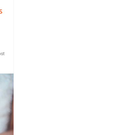
S
ost