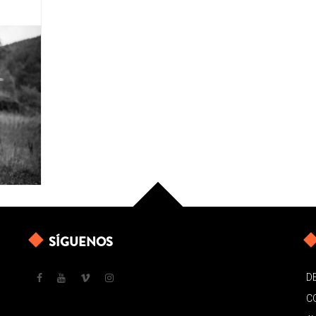
SÍGUENOS
D
C