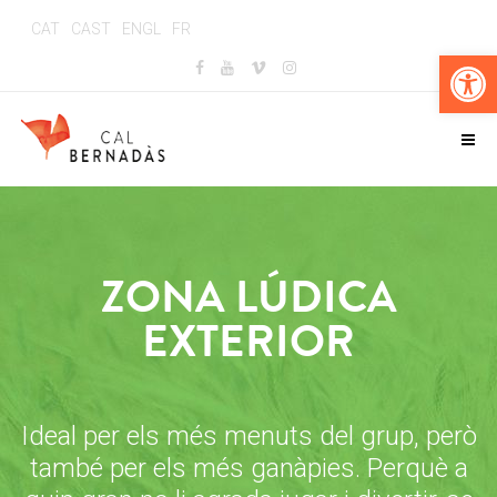
CAT
CAST
ENGL
FR
Obr
ZONA LÚDICA
EXTERIOR
Ideal per els més menuts del grup, però
també per els més ganàpies.
Perquè a