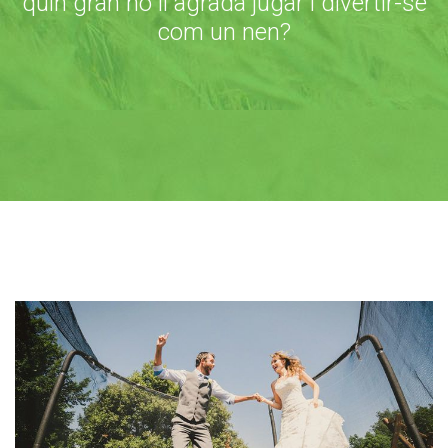
quin gran no li agrada jugar i divertir-se
com un nen?