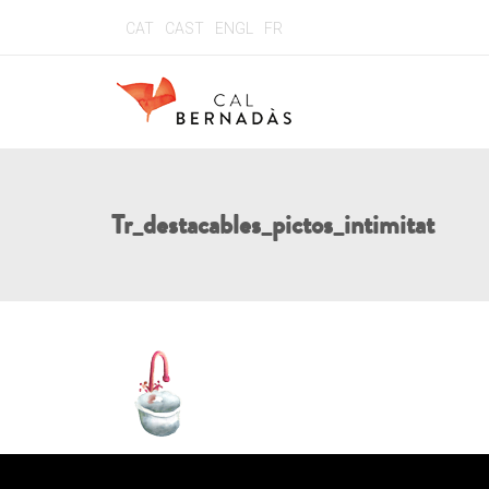
CAT
CAST
ENGL
FR
Tr_destacables_pictos_intimitat