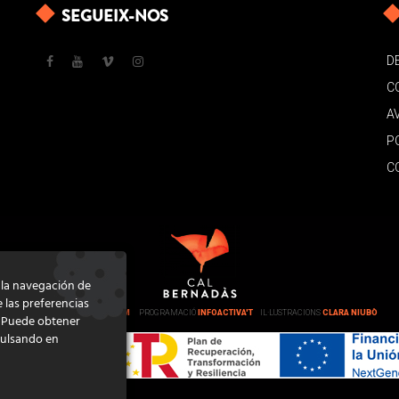
SEGUEIX-NOS
D
C
A
P
C
e la navegación de
e las preferencias
DISSENY
GRATSTUDIO.COM
PROGRAMACIÓ
INFOACTIVA'T
IL·LUSTRACIONS
CLARA NIUBÒ
. Puede obtener
pulsando en