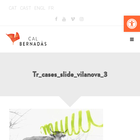
CAT
CAST
ENGL
FR
Obr
Tr_cases_slide_vilanova_3