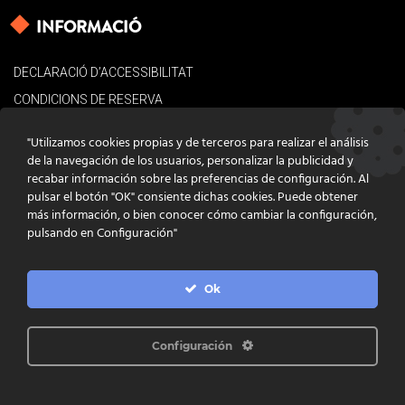
INFORMACIÓ
DECLARACIÓ D’ACCESSIBILITAT
CONDICIONS DE RESERVA
AVÍS LEGAL
"Utilizamos cookies propias y de terceros para realizar el análisis
POLÍTICA DE COOKIES
de la navegación de los usuarios, personalizar la publicidad y
recabar información sobre las preferencias de configuración. Al
CONTACTE
pulsar el botón "OK" consiente dichas cookies. Puede obtener
más información, o bien conocer cómo cambiar la configuración,
pulsando en Configuración"
Ok
DISSENY
GRATSTUDIO.COM
PROGRAMACIÓ
INFOACTIVA'T
IL·LUSTRACIONS
CLARA NIUBÒ
Configuración