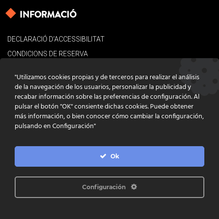
INFORMACIÓ
DECLARACIÓ D’ACCESSIBILITAT
CONDICIONS DE RESERVA
AVÍS LEGAL
"Utilizamos cookies propias y de terceros para realizar el análisis
POLÍTICA DE COOKIES
de la navegación de los usuarios, personalizar la publicidad y
recabar información sobre las preferencias de configuración. Al
CONTACTE
pulsar el botón "OK" consiente dichas cookies. Puede obtener
más información, o bien conocer cómo cambiar la configuración,
pulsando en Configuración"
Ok
DISSENY
GRATSTUDIO.COM
PROGRAMACIÓ
INFOACTIVA'T
IL·LUSTRACIONS
CLARA NIUBÒ
Configuración