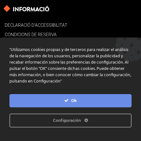
INFORMACIÓ
DECLARACIÓ D’ACCESSIBILITAT
CONDICIONS DE RESERVA
AVÍS LEGAL
"Utilizamos cookies propias y de terceros para realizar el análisis
POLÍTICA DE COOKIES
de la navegación de los usuarios, personalizar la publicidad y
recabar información sobre las preferencias de configuración. Al
CONTACTE
pulsar el botón "OK" consiente dichas cookies. Puede obtener
más información, o bien conocer cómo cambiar la configuración,
pulsando en Configuración"
Ok
DISSENY
GRATSTUDIO.COM
PROGRAMACIÓ
INFOACTIVA'T
IL·LUSTRACIONS
CLARA NIUBÒ
Configuración