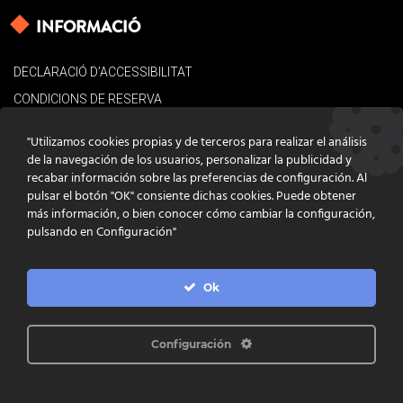
INFORMACIÓ
DECLARACIÓ D’ACCESSIBILITAT
CONDICIONS DE RESERVA
AVÍS LEGAL
"Utilizamos cookies propias y de terceros para realizar el análisis
POLÍTICA DE COOKIES
de la navegación de los usuarios, personalizar la publicidad y
recabar información sobre las preferencias de configuración. Al
CONTACTE
pulsar el botón "OK" consiente dichas cookies. Puede obtener
más información, o bien conocer cómo cambiar la configuración,
pulsando en Configuración"
Ok
DISSENY
GRATSTUDIO.COM
PROGRAMACIÓ
INFOACTIVA'T
IL·LUSTRACIONS
CLARA NIUBÒ
Configuración