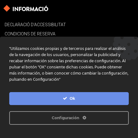
INFORMACIÓ
DECLARACIÓ D’ACCESSIBILITAT
CONDICIONS DE RESERVA
AVÍS LEGAL
"Utilizamos cookies propias y de terceros para realizar el análisis
POLÍTICA DE COOKIES
de la navegación de los usuarios, personalizar la publicidad y
recabar información sobre las preferencias de configuración. Al
CONTACTE
pulsar el botón "OK" consiente dichas cookies. Puede obtener
más información, o bien conocer cómo cambiar la configuración,
pulsando en Configuración"
Ok
DISSENY
GRATSTUDIO.COM
PROGRAMACIÓ
INFOACTIVA'T
IL·LUSTRACIONS
CLARA NIUBÒ
Configuración