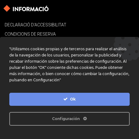
INFORMACIÓ
DECLARACIÓ D’ACCESSIBILITAT
CONDICIONS DE RESERVA
AVÍS LEGAL
"Utilizamos cookies propias y de terceros para realizar el análisis
POLÍTICA DE COOKIES
de la navegación de los usuarios, personalizar la publicidad y
recabar información sobre las preferencias de configuración. Al
CONTACTE
pulsar el botón "OK" consiente dichas cookies. Puede obtener
más información, o bien conocer cómo cambiar la configuración,
pulsando en Configuración"
Ok
DISSENY
GRATSTUDIO.COM
PROGRAMACIÓ
INFOACTIVA'T
IL·LUSTRACIONS
CLARA NIUBÒ
Configuración