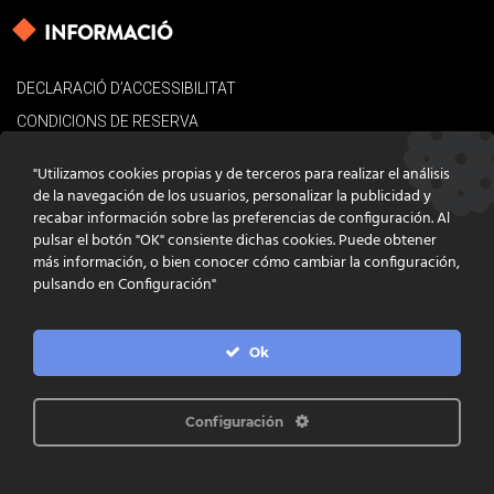
INFORMACIÓ
DECLARACIÓ D’ACCESSIBILITAT
CONDICIONS DE RESERVA
AVÍS LEGAL
"Utilizamos cookies propias y de terceros para realizar el análisis
POLÍTICA DE COOKIES
de la navegación de los usuarios, personalizar la publicidad y
recabar información sobre las preferencias de configuración. Al
CONTACTE
pulsar el botón "OK" consiente dichas cookies. Puede obtener
más información, o bien conocer cómo cambiar la configuración,
pulsando en Configuración"
Ok
DISSENY
GRATSTUDIO.COM
PROGRAMACIÓ
INFOACTIVA'T
IL·LUSTRACIONS
CLARA NIUBÒ
Configuración