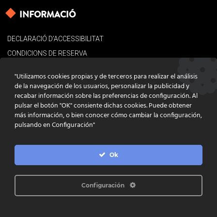
INFORMACIÓ
DECLARACIÓ D’ACCESSIBILITAT
CONDICIONS DE RESERVA
AVÍS LEGAL
"Utilizamos cookies propias y de terceros para realizar el análisis
POLÍTICA DE COOKIES
de la navegación de los usuarios, personalizar la publicidad y
recabar información sobre las preferencias de configuración. Al
CONTACTE
pulsar el botón "OK" consiente dichas cookies. Puede obtener
más información, o bien conocer cómo cambiar la configuración,
pulsando en Configuración"
Ok
DISSENY
GRATSTUDIO.COM
PROGRAMACIÓ
INFOACTIVA'T
IL·LUSTRACIONS
CLARA NIUBÒ
Configuración