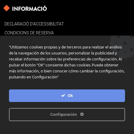
INFORMACIÓ
DECLARACIÓ D’ACCESSIBILITAT
CONDICIONS DE RESERVA
AVÍS LEGAL
"Utilizamos cookies propias y de terceros para realizar el análisis
POLÍTICA DE COOKIES
de la navegación de los usuarios, personalizar la publicidad y
recabar información sobre las preferencias de configuración. Al
CONTACTE
pulsar el botón "OK" consiente dichas cookies. Puede obtener
más información, o bien conocer cómo cambiar la configuración,
pulsando en Configuración"
Ok
DISSENY
GRATSTUDIO.COM
PROGRAMACIÓ
INFOACTIVA'T
IL·LUSTRACIONS
CLARA NIUBÒ
Configuración