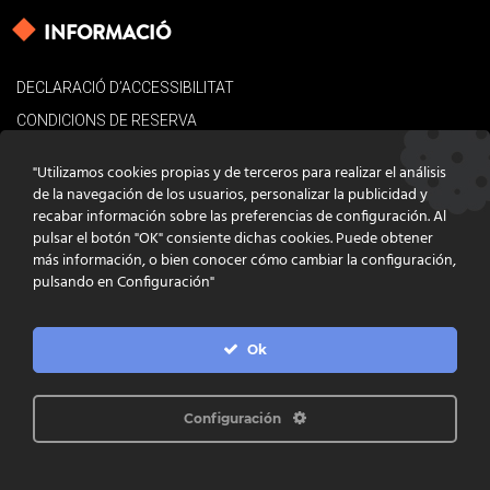
INFORMACIÓ
DECLARACIÓ D’ACCESSIBILITAT
CONDICIONS DE RESERVA
AVÍS LEGAL
"Utilizamos cookies propias y de terceros para realizar el análisis
POLÍTICA DE COOKIES
de la navegación de los usuarios, personalizar la publicidad y
recabar información sobre las preferencias de configuración. Al
CONTACTE
pulsar el botón "OK" consiente dichas cookies. Puede obtener
más información, o bien conocer cómo cambiar la configuración,
pulsando en Configuración"
Ok
DISSENY
GRATSTUDIO.COM
PROGRAMACIÓ
INFOACTIVA'T
IL·LUSTRACIONS
CLARA NIUBÒ
Configuración