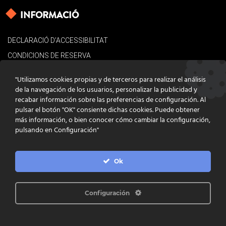
INFORMACIÓ
DECLARACIÓ D’ACCESSIBILITAT
CONDICIONS DE RESERVA
AVÍS LEGAL
"Utilizamos cookies propias y de terceros para realizar el análisis
POLÍTICA DE COOKIES
de la navegación de los usuarios, personalizar la publicidad y
recabar información sobre las preferencias de configuración. Al
CONTACTE
pulsar el botón "OK" consiente dichas cookies. Puede obtener
más información, o bien conocer cómo cambiar la configuración,
pulsando en Configuración"
Ok
DISSENY
GRATSTUDIO.COM
PROGRAMACIÓ
INFOACTIVA'T
IL·LUSTRACIONS
CLARA NIUBÒ
Configuración