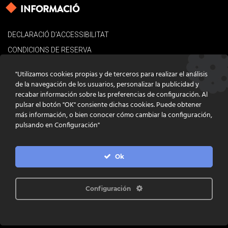
INFORMACIÓ
DECLARACIÓ D’ACCESSIBILITAT
CONDICIONS DE RESERVA
AVÍS LEGAL
"Utilizamos cookies propias y de terceros para realizar el análisis
POLÍTICA DE COOKIES
de la navegación de los usuarios, personalizar la publicidad y
recabar información sobre las preferencias de configuración. Al
CONTACTE
pulsar el botón "OK" consiente dichas cookies. Puede obtener
más información, o bien conocer cómo cambiar la configuración,
pulsando en Configuración"
Ok
DISSENY
GRATSTUDIO.COM
PROGRAMACIÓ
INFOACTIVA'T
IL·LUSTRACIONS
CLARA NIUBÒ
Configuración