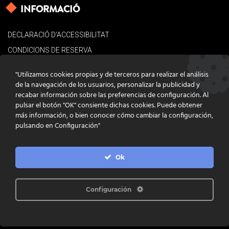
INFORMACIÓ
DECLARACIÓ D’ACCESSIBILITAT
CONDICIONS DE RESERVA
AVÍS LEGAL
"Utilizamos cookies propias y de terceros para realizar el análisis
POLÍTICA DE COOKIES
de la navegación de los usuarios, personalizar la publicidad y
recabar información sobre las preferencias de configuración. Al
CONTACTE
pulsar el botón "OK" consiente dichas cookies. Puede obtener
más información, o bien conocer cómo cambiar la configuración,
pulsando en Configuración"
Ok
DISSENY
GRATSTUDIO.COM
PROGRAMACIÓ
INFOACTIVA'T
IL·LUSTRACIONS
CLARA NIUBÒ
Configuración