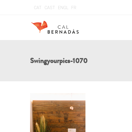
CAT
CAST
ENGL
FR
Swingyourpics-1070