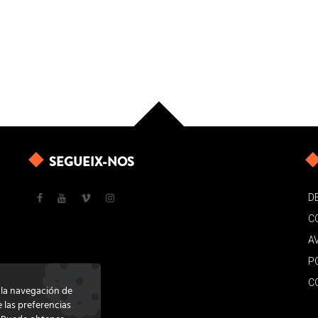
SEGUEIX-NOS
D
C
A
P
C
e la navegación de
e las preferencias