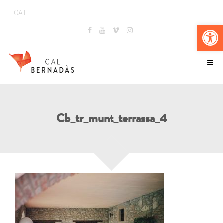
CAT
Obr
Cb_tr_munt_terrassa_4