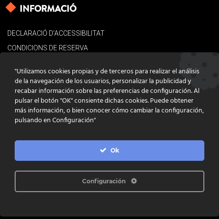
INFORMACIÓ
DECLARACIÓ D’ACCESSIBILITAT
CONDICIONS DE RESERVA
AVÍS LEGAL
"Utilizamos cookies propias y de terceros para realizar el análisis
POLÍTICA DE COOKIES
de la navegación de los usuarios, personalizar la publicidad y
recabar información sobre las preferencias de configuración. Al
CONTACTE
pulsar el botón "OK" consiente dichas cookies. Puede obtener
más información, o bien conocer cómo cambiar la configuración,
pulsando en Configuración"
Ok
DISSENY
GRATSTUDIO.COM
PROGRAMACIÓ
INFOACTIVA'T
IL·LUSTRACIONS
CLARA NIUBÒ
Configuración