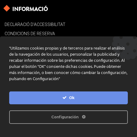
INFORMACIÓ
DECLARACIÓ D’ACCESSIBILITAT
CONDICIONS DE RESERVA
AVÍS LEGAL
"Utilizamos cookies propias y de terceros para realizar el análisis
POLÍTICA DE COOKIES
de la navegación de los usuarios, personalizar la publicidad y
recabar información sobre las preferencias de configuración. Al
CONTACTE
pulsar el botón "OK" consiente dichas cookies. Puede obtener
más información, o bien conocer cómo cambiar la configuración,
pulsando en Configuración"
Ok
DISSENY
GRATSTUDIO.COM
PROGRAMACIÓ
INFOACTIVA'T
IL·LUSTRACIONS
CLARA NIUBÒ
Configuración