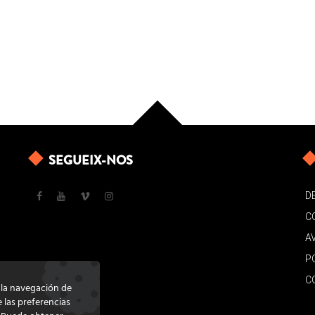
SEGUEIX-NOS
D
C
A
P
C
e la navegación de
e las preferencias