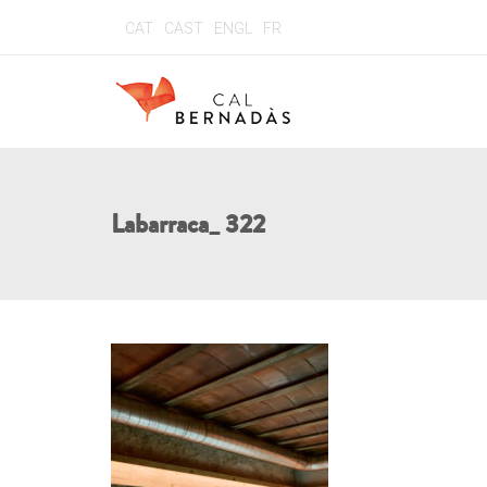
CAT
CAST
ENGL
FR
Labarraca_ 322