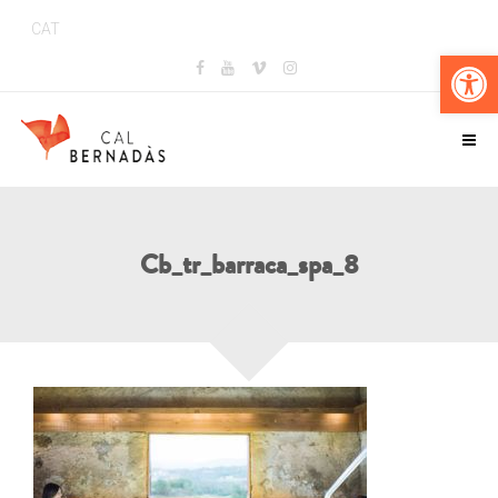
CAT
Obr
Cb_tr_barraca_spa_8