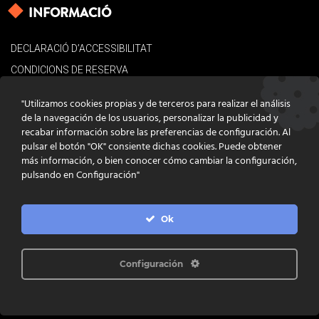
INFORMACIÓ
DECLARACIÓ D’ACCESSIBILITAT
CONDICIONS DE RESERVA
AVÍS LEGAL
"Utilizamos cookies propias y de terceros para realizar el análisis
POLÍTICA DE COOKIES
de la navegación de los usuarios, personalizar la publicidad y
recabar información sobre las preferencias de configuración. Al
CONTACTE
pulsar el botón "OK" consiente dichas cookies. Puede obtener
más información, o bien conocer cómo cambiar la configuración,
pulsando en Configuración"
Ok
DISSENY
GRATSTUDIO.COM
PROGRAMACIÓ
INFOACTIVA'T
IL·LUSTRACIONS
CLARA NIUBÒ
Configuración