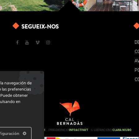
SEGUEIX-NOS
D
C
A
P
C
e la navegación de
e las preferencias
. Puede obtener
pulsando en
DISSENY
GRATSTUDIO.COM
PROGRAMACIÓ
INFOACTIVA'T
IL·LUSTRACIONS
CLARA NIUBÒ
figuración