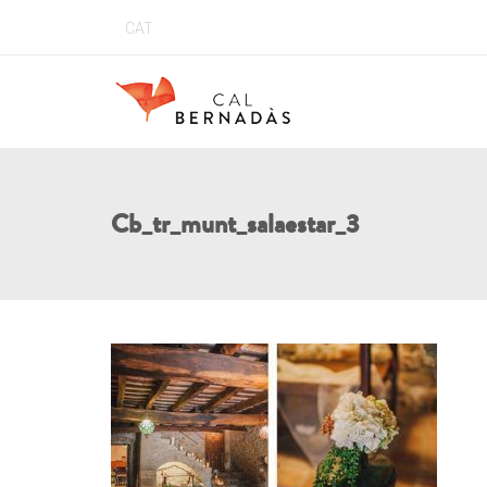
CAT
Cb_tr_munt_salaestar_3