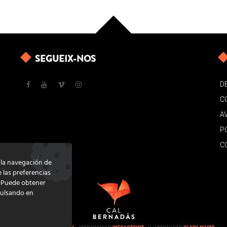
SEGUEIX-NOS
D
C
A
P
C
e la navegación de
e las preferencias
. Puede obtener
pulsando en