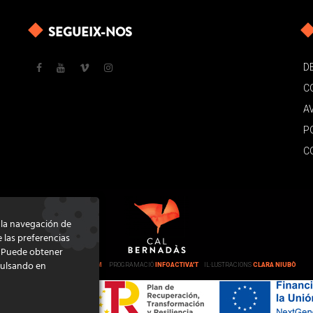
SEGUEIX-NOS
D
C
A
P
C
e la navegación de
e las preferencias
. Puede obtener
pulsando en
DISSENY
GRATSTUDIO.COM
PROGRAMACIÓ
INFOACTIVA'T
IL·LUSTRACIONS
CLARA NIUBÒ