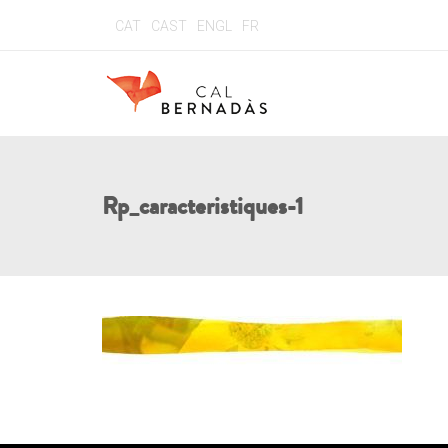
CAT
CAST
ENGL
FR
Rp_caracteristiques-1