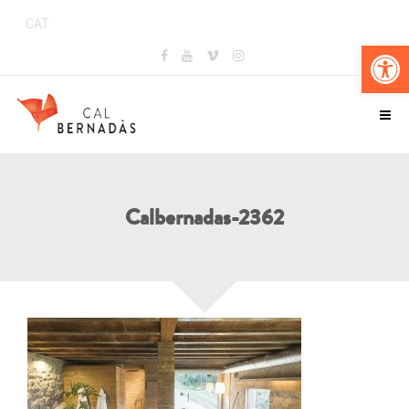
CAT
Obr
Calbernadas-2362