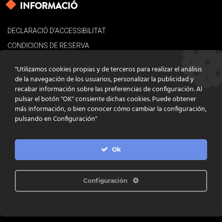
INFORMACIÓ
DECLARACIÓ D’ACCESSIBILITAT
CONDICIONS DE RESERVA
AVÍS LEGAL
"Utilizamos cookies propias y de terceros para realizar el análisis
POLÍTICA DE COOKIES
de la navegación de los usuarios, personalizar la publicidad y
recabar información sobre las preferencias de configuración. Al
CONTACTE
pulsar el botón "OK" consiente dichas cookies. Puede obtener
más información, o bien conocer cómo cambiar la configuración,
pulsando en Configuración"
Ok
DISSENY
GRATSTUDIO.COM
PROGRAMACIÓ
INFOACTIVA'T
IL·LUSTRACIONS
CLARA NIUBÒ
Configuración