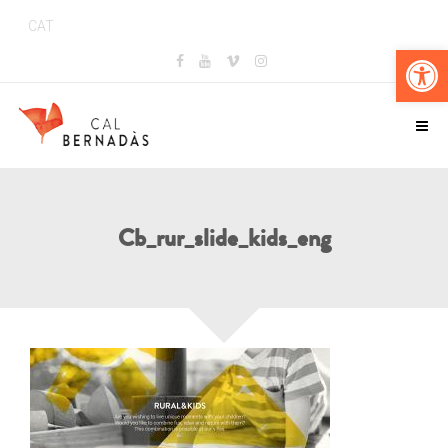
CAT
Obr
Cb_rur_slide_kids_eng