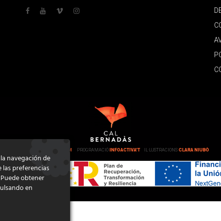
D
C
A
P
C
DISSENY
GRATSTUDIO.COM
PROGRAMACIÓ
INFOACTIVA'T
IL·LUSTRACIONS
CLARA NIUBÒ
e la navegación de
e las preferencias
. Puede obtener
pulsando en