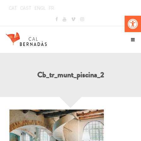
CAT
CAST
ENGL
FR
Obr
Cb_tr_munt_piscina_2