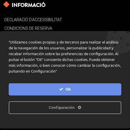
INFORMACIÓ
DECLARACIÓ D’ACCESSIBILITAT
CONDICIONS DE RESERVA
AVÍS LEGAL
"Utilizamos cookies propias y de terceros para realizar el análisis
POLÍTICA DE COOKIES
de la navegación de los usuarios, personalizar la publicidad y
recabar información sobre las preferencias de configuración. Al
CONTACTE
pulsar el botón "OK" consiente dichas cookies. Puede obtener
más información, o bien conocer cómo cambiar la configuración,
pulsando en Configuración"
Ok
DISSENY
GRATSTUDIO.COM
PROGRAMACIÓ
INFOACTIVA'T
IL·LUSTRACIONS
CLARA NIUBÒ
Configuración