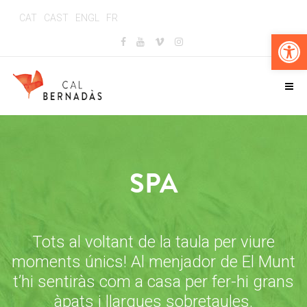
CAT
CAST
ENGL
FR
Obr
SPA
Tots al voltant de la taula per viure
moments únics! Al menjador de El Munt
t’hi sentiràs com a casa per fer-hi grans
àpats i llargues sobretaules.