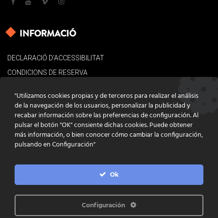
INFORMACIÓ
DECLARACIÓ D’ACCESSIBILITAT
CONDICIONS DE RESERVA
AVÍS LEGAL
"Utilizamos cookies propias y de terceros para realizar el análisis
POLÍTICA DE COOKIES
de la navegación de los usuarios, personalizar la publicidad y
recabar información sobre las preferencias de configuración. Al
CONTACTE
pulsar el botón "OK" consiente dichas cookies. Puede obtener
más información, o bien conocer cómo cambiar la configuración,
pulsando en Configuración"
Ok
DISSENY
GRATSTUDIO.COM
PROGRAMACIÓ
INFOACTIVA'T
IL·LUSTRACIONS
CLARA NIUBÒ
Configuración