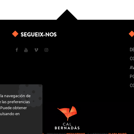
SEGUEIX-NOS
D
C
A
P
C
e la navegación de
e las preferencias
. Puede obtener
pulsando en