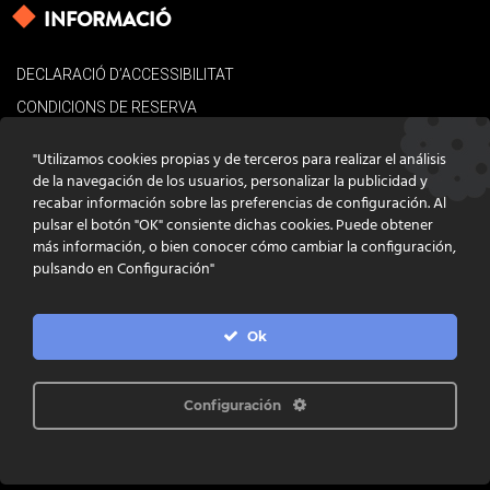
INFORMACIÓ
DECLARACIÓ D’ACCESSIBILITAT
CONDICIONS DE RESERVA
AVÍS LEGAL
"Utilizamos cookies propias y de terceros para realizar el análisis
POLÍTICA DE COOKIES
de la navegación de los usuarios, personalizar la publicidad y
recabar información sobre las preferencias de configuración. Al
CONTACTE
pulsar el botón "OK" consiente dichas cookies. Puede obtener
más información, o bien conocer cómo cambiar la configuración,
pulsando en Configuración"
Ok
DISSENY
GRATSTUDIO.COM
PROGRAMACIÓ
INFOACTIVA'T
IL·LUSTRACIONS
CLARA NIUBÒ
Configuración