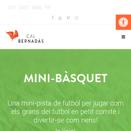
CAT
CAST
ENGL
FR
Obr
MINI-BÀSQUET
Una mini-pista de futbol per jugar com
els grans del futbol en petit comitè i
divertir-se com nens!