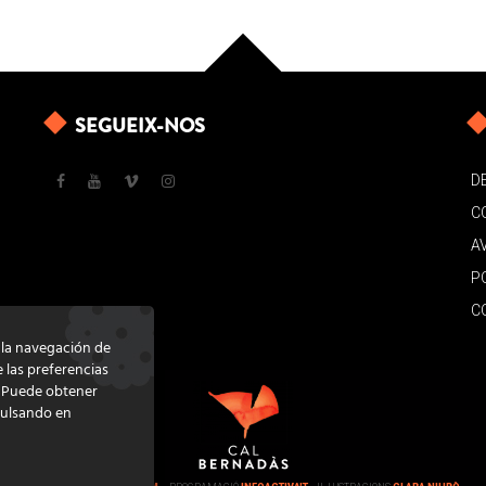
SEGUEIX-NOS
D
C
A
P
C
e la navegación de
e las preferencias
. Puede obtener
pulsando en