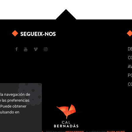
SEGUEIX-NOS
D
C
A
P
C
e la navegación de
e las preferencias
. Puede obtener
pulsando en