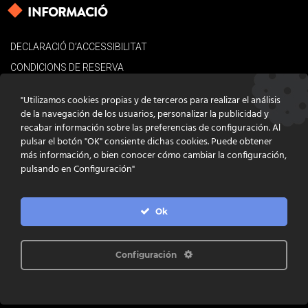
INFORMACIÓ
DECLARACIÓ D’ACCESSIBILITAT
CONDICIONS DE RESERVA
AVÍS LEGAL
"Utilizamos cookies propias y de terceros para realizar el análisis
POLÍTICA DE COOKIES
de la navegación de los usuarios, personalizar la publicidad y
recabar información sobre las preferencias de configuración. Al
CONTACTE
pulsar el botón "OK" consiente dichas cookies. Puede obtener
más información, o bien conocer cómo cambiar la configuración,
pulsando en Configuración"
Ok
DISSENY
GRATSTUDIO.COM
PROGRAMACIÓ
INFOACTIVA'T
IL·LUSTRACIONS
CLARA NIUBÒ
Configuración