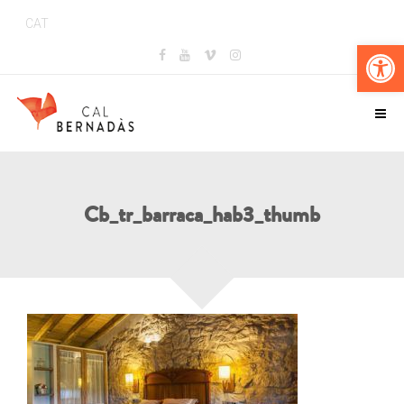
CAT
Obr
Cb_tr_barraca_hab3_thumb