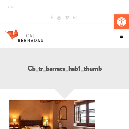
CAT
Obr
Cb_tr_barraca_hab1_thumb