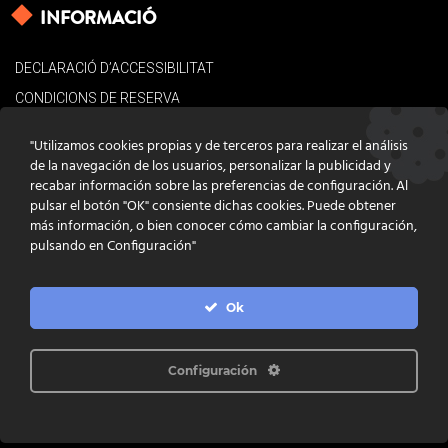
INFORMACIÓ
DECLARACIÓ D’ACCESSIBILITAT
CONDICIONS DE RESERVA
AVÍS LEGAL
"Utilizamos cookies propias y de terceros para realizar el análisis
POLÍTICA DE COOKIES
de la navegación de los usuarios, personalizar la publicidad y
recabar información sobre las preferencias de configuración. Al
CONTACTE
pulsar el botón "OK" consiente dichas cookies. Puede obtener
más información, o bien conocer cómo cambiar la configuración,
pulsando en Configuración"
Ok
DISSENY
GRATSTUDIO.COM
PROGRAMACIÓ
INFOACTIVA'T
IL·LUSTRACIONS
CLARA NIUBÒ
Configuración