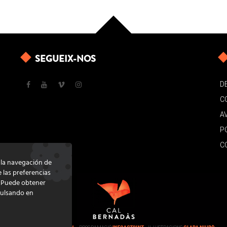
SEGUEIX-NOS
D
C
A
P
C
e la navegación de
e las preferencias
. Puede obtener
pulsando en