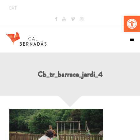
CAT
Obr
Cb_tr_barraca_jardi_4