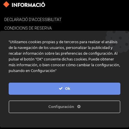
INFORMACIÓ
DECLARACIÓ D’ACCESSIBILITAT
CONDICIONS DE RESERVA
AVÍS LEGAL
"Utilizamos cookies propias y de terceros para realizar el análisis
POLÍTICA DE COOKIES
de la navegación de los usuarios, personalizar la publicidad y
recabar información sobre las preferencias de configuración. Al
CONTACTE
pulsar el botón "OK" consiente dichas cookies. Puede obtener
más información, o bien conocer cómo cambiar la configuración,
pulsando en Configuración"
Ok
DISSENY
GRATSTUDIO.COM
PROGRAMACIÓ
INFOACTIVA'T
IL·LUSTRACIONS
CLARA NIUBÒ
Configuración