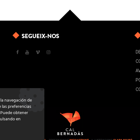
SEGUEIX-NOS
D
C
A
P
C
e la navegación de
e las preferencias
. Puede obtener
pulsando en