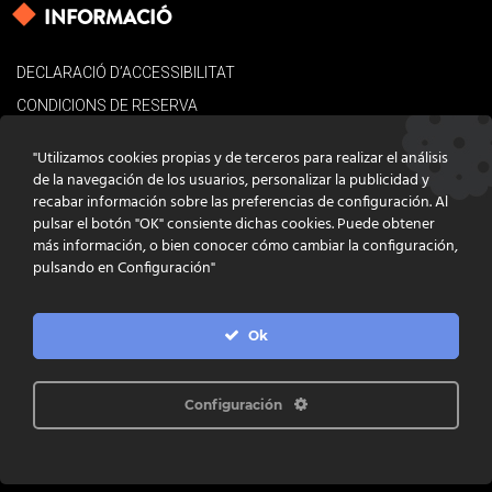
INFORMACIÓ
DECLARACIÓ D’ACCESSIBILITAT
CONDICIONS DE RESERVA
AVÍS LEGAL
"Utilizamos cookies propias y de terceros para realizar el análisis
POLÍTICA DE COOKIES
de la navegación de los usuarios, personalizar la publicidad y
recabar información sobre las preferencias de configuración. Al
CONTACTE
pulsar el botón "OK" consiente dichas cookies. Puede obtener
más información, o bien conocer cómo cambiar la configuración,
pulsando en Configuración"
Ok
DISSENY
GRATSTUDIO.COM
PROGRAMACIÓ
INFOACTIVA'T
IL·LUSTRACIONS
CLARA NIUBÒ
Configuración