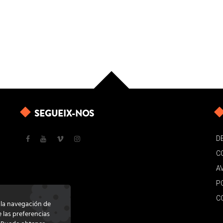
SEGUEIX-NOS
D
C
A
P
C
e la navegación de
e las preferencias