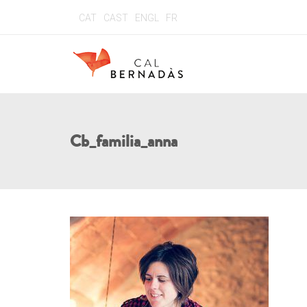
CAT
CAST
ENGL
FR
Cb_familia_anna