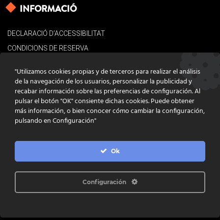
INFORMACIÓ
DECLARACIÓ D’ACCESSIBILITAT
CONDICIONS DE RESERVA
AVÍS LEGAL
"Utilizamos cookies propias y de terceros para realizar el análisis
POLÍTICA DE COOKIES
de la navegación de los usuarios, personalizar la publicidad y
recabar información sobre las preferencias de configuración. Al
CONTACTE
pulsar el botón "OK" consiente dichas cookies. Puede obtener
más información, o bien conocer cómo cambiar la configuración,
pulsando en Configuración"
Ok
DISSENY
GRATSTUDIO.COM
PROGRAMACIÓ
INFOACTIVA'T
IL·LUSTRACIONS
CLARA NIUBÒ
Configuración