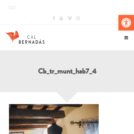
CAT
Obr
Cb_tr_munt_hab7_4