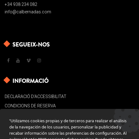
+34 938 234 082
info@calbernadas.com
SEGUEIX-NOS
INFORMACIÓ
DECLARACIÓ D’ACCESSIBILITAT
CONDICIONS DE RESERVA
AVÍS LEGAL
"Utilizamos cookies propias y de terceros para realizar el análisis
POLÍTICA DE COOKIES
de la navegación de los usuarios, personalizar la publicidad y
recabar información sobre las preferencias de configuración. Al
CONTACTE