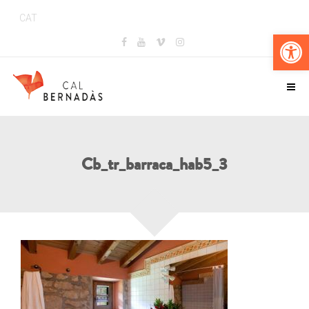
CAT
Obr
Cb_tr_barraca_hab5_3