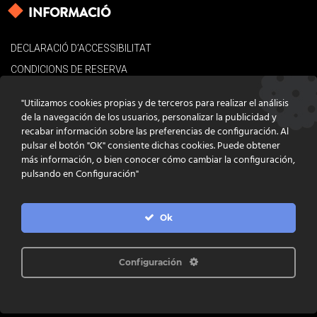
INFORMACIÓ
DECLARACIÓ D’ACCESSIBILITAT
CONDICIONS DE RESERVA
AVÍS LEGAL
"Utilizamos cookies propias y de terceros para realizar el análisis
POLÍTICA DE COOKIES
de la navegación de los usuarios, personalizar la publicidad y
recabar información sobre las preferencias de configuración. Al
CONTACTE
pulsar el botón "OK" consiente dichas cookies. Puede obtener
más información, o bien conocer cómo cambiar la configuración,
pulsando en Configuración"
Ok
DISSENY
GRATSTUDIO.COM
PROGRAMACIÓ
INFOACTIVA'T
IL·LUSTRACIONS
CLARA NIUBÒ
Configuración