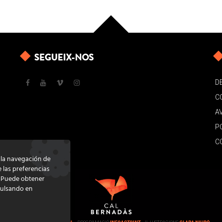
SEGUEIX-NOS
D
C
A
P
C
e la navegación de
e las preferencias
. Puede obtener
pulsando en