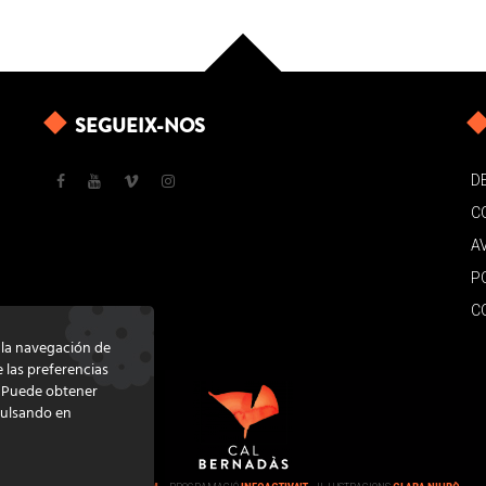
SEGUEIX-NOS
D
C
A
P
C
e la navegación de
e las preferencias
. Puede obtener
pulsando en